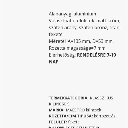
Alapanyag: alumínium
Választható felületek: matt króm,
szatén arany, szatén bronz, titán,
fekete
Méretei: A=135 mm, D=53 mm,
Rozetta magassága=7 mm
Elérhetőség:
RENDELÉSRE 7-10
NAP
TERMÉKKATEGÓRIA:
KLASSZIKUS
KILINCSEK
MÁRKA:
MAESTRO kilincsek
ROZETTA/CÍM TÍPUSA:
körrozettás
FELÜLET:
fekete
KÜLÖNLEGES FELÜLETEK: