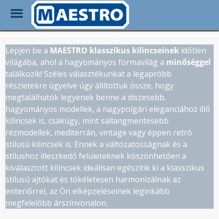
Toggle
Menu
Skip
to
Lépjen be a
MAESTRO klasszikus kilincseinek
időtlen
main
világába, ahol a hagyományos formavilág a
minőséggel
content
találkozik! Széles választékunkat a legapróbb
részletekre ügyelve úgy állítottuk össze, hogy
megtalálhatók legyenek benne a díszesebb,
hagyományos modellek, a nagypolgári eleganciához illő
kilincsek is, csakúgy, mint sallangmentesebb
rézmodellek, mediterrán, vintage vagy éppen retró
stílusú kilincsek is. Ennek a változatosságnak és a
stílushoz illeszkedő felületeknek köszönhetően a
kiválasztott kilincsek ideálisan egészítik ki a klasszikus
stílusú ajtókat és tökéletesen harmonizálnak az
enteriőrrel, az Ön elképzeléseinek leginkább
megfelelőbb árszínvonalon.