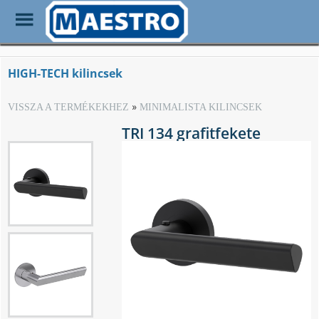
Toggle
Menu
Skip
to
HIGH-TECH kilincsek
main
content
VISSZA A TERMÉKEKHEZ
MINIMALISTA KILINCSEK
TRI 134 grafitfekete