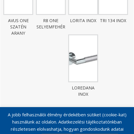
AVUS ONE
R8 ONE
LORITA INOX
TRI 134 INOX
SZATÉN
SELYEMFEHÉR
ARANY
LOREDANA
INOX
A jobb felhasználói élmény érdekében sütiket (cookie-kat)
használunk az oldalon. Adatkezelési tájékoztatónkban
részletesen elolvashatja, hogyan gondoskodunk adatai