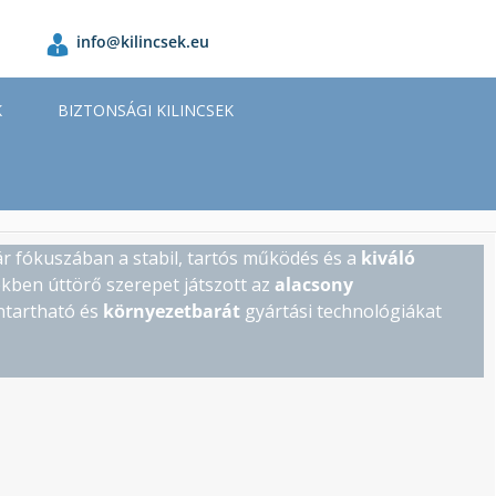
info@kilincsek.eu
K
BIZTONSÁGI KILINCSEK
yár fókuszában a stabil, tartós működés és a
kiváló
ekben úttörő szerepet játszott az
alacsony
ntartható és
környezetbarát
gyártási technológiákat