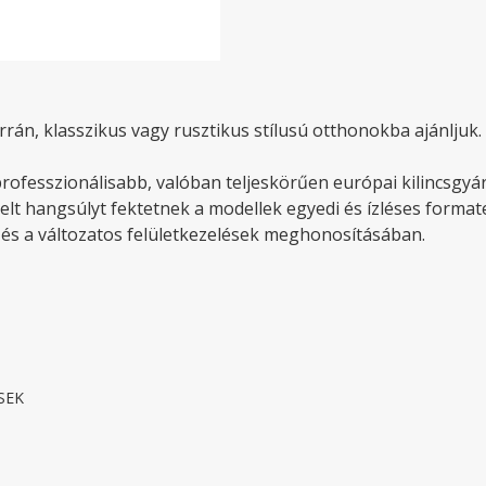
rrán, klasszikus vagy rusztikus stílusú otthonokba ajánljuk. R
ofesszionálisabb, valóban teljeskörűen európai kilincsgyár
elt hangsúlyt fektetnek a modellek egyedi és ízléses format
 és a változatos felületkezelések meghonosításában.
SEK