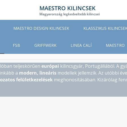
MAESTRO KILINCSEK
Magyarország legkedveltebb kilincsei
MAESTRO DESIGN KILINCSEK
KLASSZIKUS KILINCSE
FSB
GRIFFWERK
LINEA CALÍ
MAESTRO
alóban teljeskörűen
európai
kilincsgyár, Portugáliából. A g
 inkább a
modern, lineáris
modellek jellemzik. Az utóbbi év
tozatos felületkezelések
meghonosításában. Kizárólag fen