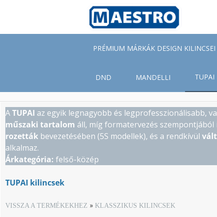
Skip
to
main
content
PRÉMIUM MÁRKÁK DESIGN KILINCSEI
TUPAI
DND
MANDELLI
A
TUPAI
az egyik legnagyobb és legprofesszionálisabb, v
műszaki tartalom
áll, míg formatervezés szempontjából
rozetták
bevezetésében (5S modellek), és a rendkívül
vál
alkalmaz.
Árkategória:
felső-közép
TUPAI kilincsek
VISSZA A TERMÉKEKHEZ
KLASSZIKUS KILINCSEK