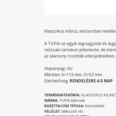
Klasszikus kilincs, elsősorban medite
A TUPAI az egyik legnagyobb és legpr
műszaki tartalom jellemezte, de kiem
az alacsony rozetták elterjedésében,
Alapanyag: réz
Méretei: A=113 mm, D=52 mm
Elérhetőség:
RENDELÉSRE 4-5 NAP
TERMÉKKATEGÓRIA:
KLASSZIKUS KILINC
MÁRKA:
TUPAI kilincsek
ROZETTA/CÍM TÍPUSA:
körrozettás
FELÜLET:
lakkozott réz