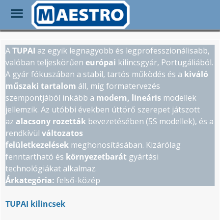
Toggle
Menu
Skip
to
A
TUPAI
az egyik legnagyobb és legprofesszionálisabb,
main
valóban teljeskörűen
európai
kilincsgyár, Portugáliából.
content
A gyár fókuszában a stabil, tartós működés és a
kiváló
műszaki tartalom
áll, míg formatervezés
szempontjából inkább a
modern, lineáris
modellek
jellemzik. Az utóbbi években úttörő szerepet játszott
az
alacsony rozetták
bevezetésében (5S modellek), és a
rendkívül
változatos
felületkezelések
meghonosításában. Kizárólag
fenntartható és
környezetbarát
gyártási
technológiákat alkalmaz.
Árkategória:
felső-közép
TUPAI kilincsek