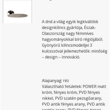
A dnd a világ egyik legkiválóbb
designkilincs gyártója, Észak-
Olaszország nagy fémmíves
hagyományokkal bíró régiójából.
Gyönyörű kilincsmodelljei 3
kulcsszóval jellemezhetők: minőség
– design – innováció.
Alapanyag: réz
Választható felületek: POWER matt
króm, fényes króm, PVD fényes
nikkel, PVD szatén pezsgőarany,
PVD antik fényes arany, PVD antik