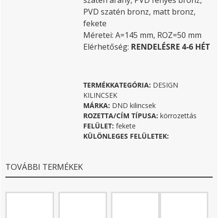
szatén arany, PVD fényes bronz,
PVD szatén bronz, matt bronz,
fekete
Méretei: A=145 mm, ROZ=50 mm
Elérhetőség:
RENDELÉSRE 4-6 HÉT
TERMÉKKATEGÓRIA:
DESIGN
KILINCSEK
MÁRKA:
DND kilincsek
ROZETTA/CÍM TÍPUSA:
körrozettás
FELÜLET:
fekete
KÜLÖNLEGES FELÜLETEK:
TOVÁBBI TERMÉKEK