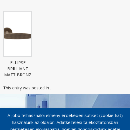
ELLIPSE
BRILLIANT
MATT BRONZ
This entry was posted in .
Post
navigation
A jobb felhasználói élmény érdekében sütiket (cookie-kat)
használunk az oldalon. Adatkezelési tájékoztatónkban
részletesen elolvashatja, hogyan gondoskodunk adatai