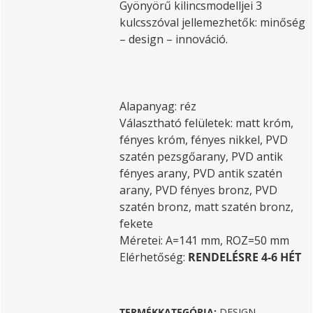
Gyönyörű kilincsmodelljei 3
kulcsszóval jellemezhetők: minőség
– design – innováció.
Alapanyag: réz
Választható felületek: matt króm,
fényes króm, fényes nikkel, PVD
szatén pezsgőarany, PVD antik
fényes arany, PVD antik szatén
arany, PVD fényes bronz, PVD
szatén bronz, matt szatén bronz,
fekete
Méretei: A=141 mm, ROZ=50 mm
Elérhetőség:
RENDELÉSRE 4-6 HÉT
TERMÉKKATEGÓRIA:
DESIGN