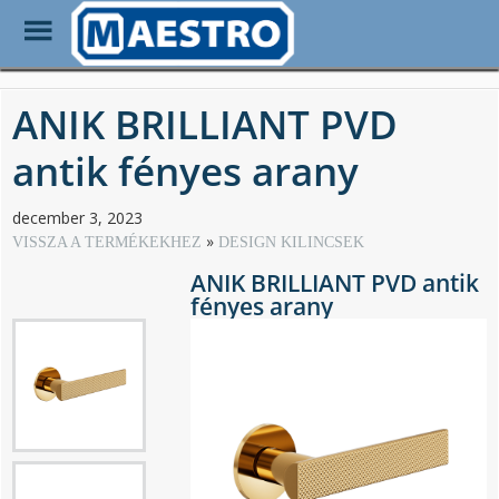
Toggle
Menu
Skip
to
ANIK BRILLIANT PVD
main
content
antik fényes arany
december 3, 2023
VISSZA A TERMÉKEKHEZ
DESIGN KILINCSEK
ANIK BRILLIANT PVD antik
fényes arany