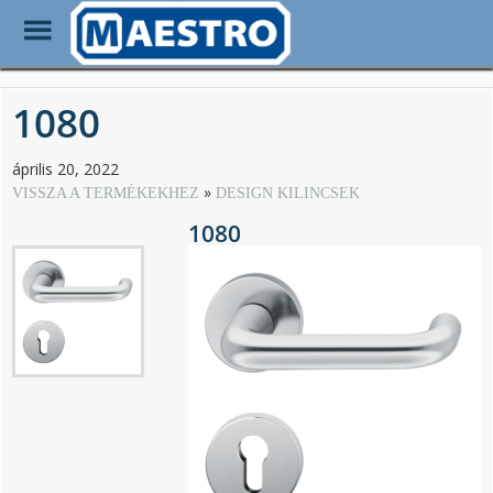
Toggle
Menu
Skip
to
1080
main
content
április 20, 2022
VISSZA A TERMÉKEKHEZ
DESIGN KILINCSEK
1080