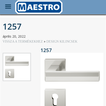
Toggle
Menu
Skip
to
1257
main
content
április 20, 2022
VISSZA A TERMÉKEKHEZ
DESIGN KILINCSEK
1257