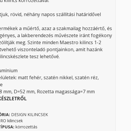
 kilincs körrozettával.
tjuk, rövid, néhány napos szállítási határidővel
rmékek a műértő, azaz a szakmailag hozzáértő, és
gényes, a lakberendezés művészete iránt fogékony
ólítják meg. Szinte minden Maestro kilincs 1-2
tvehető viszonteladó pontjainkon, amit hazánk
lincskészlete tesz lehetővé.
lumínium
lületek: matt fehér, szatén nikkel, szatén réz,
te
38 mm, D=52 mm, Rozetta magassága=7 mm
KÉSZLETRŐL
ÓRIA:
DESIGN KILINCSEK
O kilincsek
TÍPUSA:
körrozettás