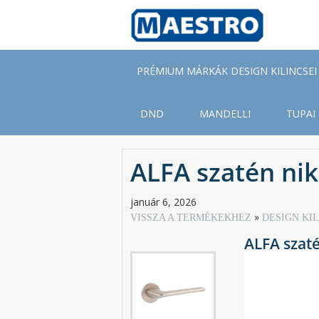
Skip
to
main
content
PRÉMIUM MÁRKÁK DESIGN KILINCSEI
DND
MANDELLI
TUPAI
ALFA szatén nik
január 6, 2026
VISSZA A TERMÉKEKHEZ
DESIGN KI
ALFA szaté