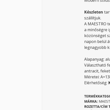
Modern stílusú
Készleten
tar
szállítjuk.
A MAESTRO te
a minőségre i
közönséget sz
napon belül á
legnagyobb ki
Alapanyag: a
Választható fe
antracit, feke
Méretei: A=1
Elérhetőség:
TERMÉKKATEG
MÁRKA:
MAESTR
ROZETTA/CÍM 