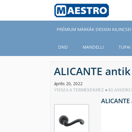
Skip
to
main
content
PRÉMIUM MÁRKÁK DESIGN KILINCSEI
DND
MANDELLI
TUPAI
ALICANTE antik
április 20, 2022
VISSZA A TERMÉKEKHEZ
KLASSZIKU
ALICANTE 