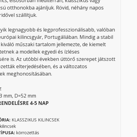
incs, elsősorban mediterrán, klasszikus vagy
lusú otthonokba ajánljuk. Rövid, néhány napos
ridővel szállítjuk.
yik legnagyobb és legprofesszionálisabb, valóban
urópai kilincsgyár, Portugáliában. Mindig a stabil
kiváló műszaki tartalom jellemezte, de kiemelt
tetnek a modellek egyedi és ízléses
ére is. Az utóbbi években úttörő szerepet játszott
zetták elterjedésében, és a változatos
ések meghonosításában.
z
13 mm, D=52 mm
RENDELÉSRE 4-5 NAP
ÓRIA:
KLASSZIKUS KILINCSEK
ilincsek
TÍPUSA:
körrozettás