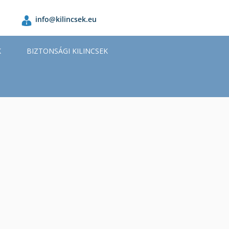
info@kilincsek.eu
K
BIZTONSÁGI KILINCSEK