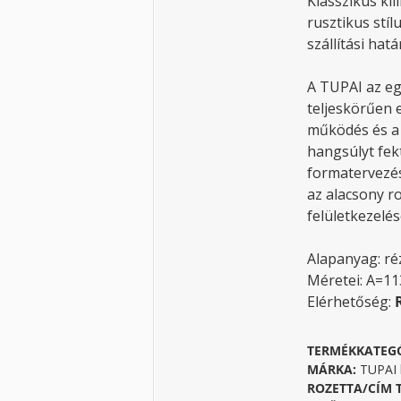
Klasszikus kil
rusztikus stí
szállítási hatá
A TUPAI az eg
teljeskörűen e
működés és a 
hangsúlyt fek
formatervezés
az alacsony ro
felületkezel
Alapanyag: ré
Méretei: A=1
Elérhetőség:
TERMÉKKATEG
MÁRKA:
TUPAI k
ROZETTA/CÍM 