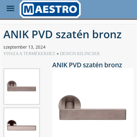
Toggle
Menu
Skip
to
ANIK PVD szatén bronz
main
content
szeptember 13, 2024
VISSZA A TERMÉKEKHEZ
DESIGN KILINCSEK
ANIK PVD szatén bronz