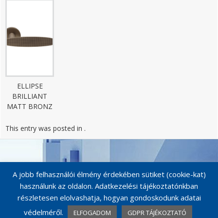
ELLIPSE
BRILLIANT
MATT BRONZ
This entry was posted in .
Post
navigation
A jobb felhasználói élmény érdekében sütiket (cookie-kat)
használunk az oldalon. Adatkezelési tájékoztatónkban
részletesen elolvashatja, hogyan gondoskodunk adatai
védelméről.
ELFOGADOM
GDPR TÁJÉKOZTATÓ
© MAESTRO KILINCSEK 2026
Catalog Me! by impleCode