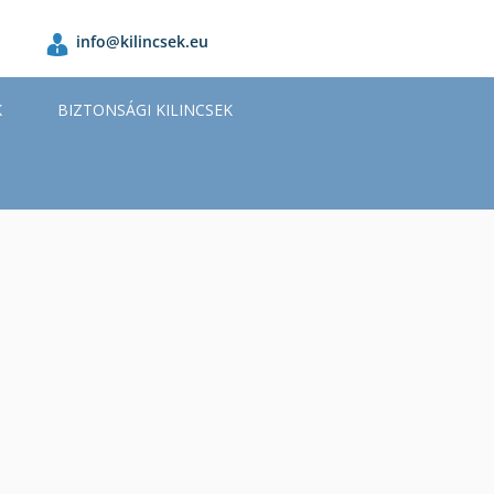
info@kilincsek.eu
K
BIZTONSÁGI KILINCSEK