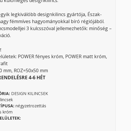
ú különleges designkilincs.
egyik legkiválóbb designkilincs gyártója, Észak-
nagy fémmíves hagyományokkal bíró régiójából.
ncsmodelljei 3 kulcsszóval jellemezhetők: minőség –
áció.
z
felületek: POWER fényes króm, POWER matt króm,
afit
40 mm, ROZ=50x50 mm
RENDELÉSRE 4-6 HÉT
ÓRIA:
DESIGN KILINCSEK
lincsek
TÍPUSA:
négyzetrozettás
s króm
ELÜLETEK: