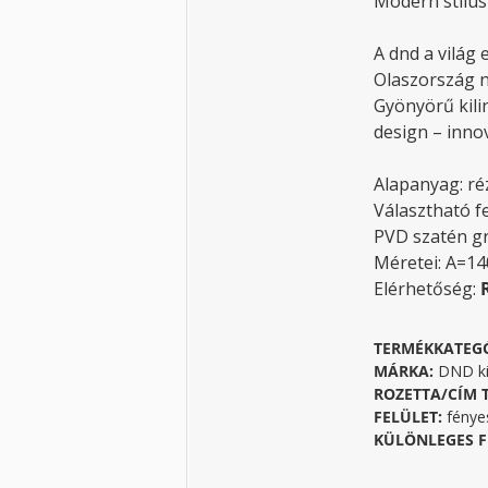
Modern stílus
A dnd a világ 
Olaszország 
Gyönyörű kili
design – innov
Alapanyag: ré
Választható 
PVD szatén gr
Méretei: A=1
Elérhetőség:
TERMÉKKATEG
MÁRKA:
DND ki
ROZETTA/CÍM 
FELÜLET:
fénye
KÜLÖNLEGES F