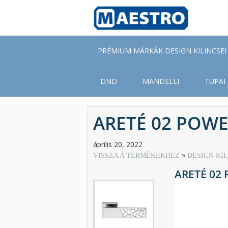
Skip
to
main
content
PRÉMIUM MÁRKÁK DESIGN KILINCSEI
DND
MANDELLI
TUPAI
ARETÉ 02 POWE
április 20, 2022
VISSZA A TERMÉKEKHEZ
DESIGN KI
ARETÉ 02 