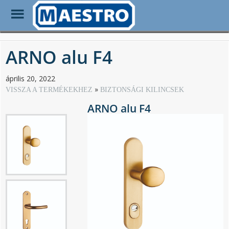
Toggle
Menu
Skip
to
ARNO alu F4
main
content
április 20, 2022
VISSZA A TERMÉKEKHEZ
BIZTONSÁGI KILINCSEK
ARNO alu F4