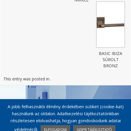
BASIC IBIZA
SÚROLT
BRONZ
This entry was posted in .
Post
navigation
A jobb felhasználói élmény érdekében sütiket (cookie-kat)
használunk az oldalon. Adatkezelési tájékoztatónkban
részletesen elolvashatja, hogyan gondoskodunk adatai
védelméről.
ELFOGADOM
GDPR TÁJÉKOZTATÓ