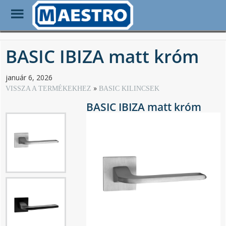
Toggle
Menu
Skip
to
BASIC IBIZA matt króm
main
content
január 6, 2026
VISSZA A TERMÉKEKHEZ
BASIC KILINCSEK
BASIC IBIZA matt króm