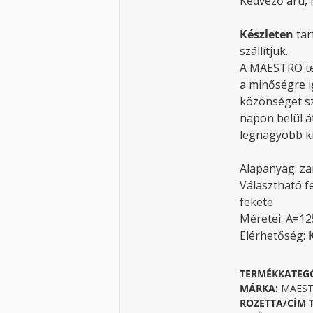
Kedvező árú, 
Készleten
tar
szállítjuk.
A MAESTRO te
a minőségre i
közönséget sz
napon belül á
legnagyobb ki
Alapanyag: z
Választható fe
fekete
Méretei: A=1
Elérhetőség:
TERMÉKKATEG
MÁRKA:
MAESTR
ROZETTA/CÍM 