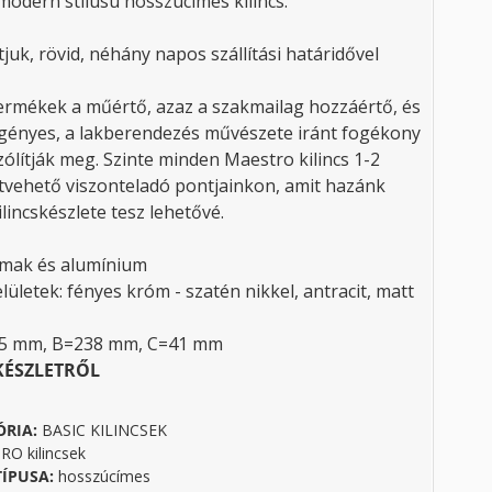
modern stílusú hosszúcímes kilincs.
tjuk, rövid, néhány napos szállítási határidővel
rmékek a műértő, azaz a szakmailag hozzáértő, és
gényes, a lakberendezés művészete iránt fogékony
ólítják meg. Szinte minden Maestro kilincs 1-2
tvehető viszonteladó pontjainkon, amit hazánk
lincskészlete tesz lehetővé.
amak és alumínium
lületek: fényes króm - szatén nikkel, antracit, matt
25 mm, B=238 mm, C=41 mm
KÉSZLETRŐL
ÓRIA:
BASIC KILINCSEK
O kilincsek
TÍPUSA:
hosszúcímes