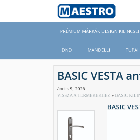
Skip
to
main
content
PRÉMIUM MÁRKÁK DESIGN KILINCSEI
DND
MANDELLI
TUPAI
BASIC VESTA ant
április 9, 2026
VISSZA A TERMÉKEKHEZ
BASIC KILI
BASIC VEST