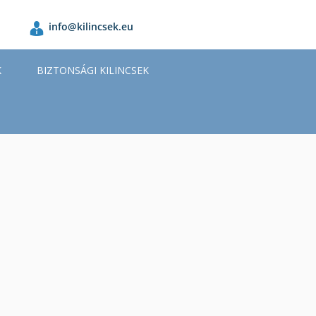
info@kilincsek.eu
K
BIZTONSÁGI KILINCSEK