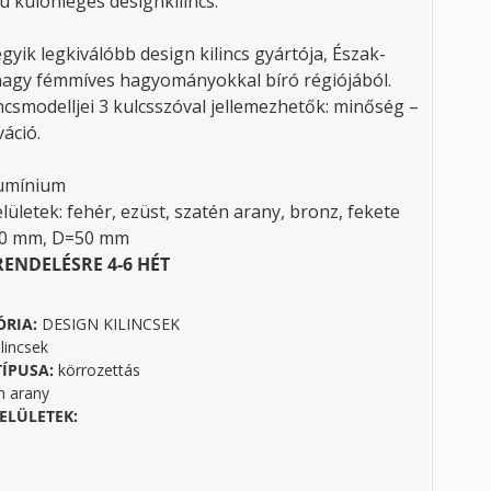
ú különleges designkilincs.
egyik legkiválóbb design kilincs gyártója, Észak-
nagy fémmíves hagyományokkal bíró régiójából.
ncsmodelljei 3 kulcsszóval jellemezhetők: minőség –
áció.
lumínium
lületek: fehér, ezüst, szatén arany, bronz, fekete
40 mm, D=50 mm
RENDELÉSRE 4-6 HÉT
ÓRIA:
DESIGN KILINCSEK
lincsek
TÍPUSA:
körrozettás
n arany
ELÜLETEK: