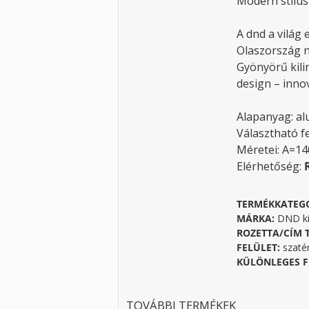
Modern stílus
A dnd a világ 
Olaszország 
Gyönyörű kili
design – innov
Alapanyag: a
Választható fe
Méretei: A=1
Elérhetőség:
TERMÉKKATEG
MÁRKA:
DND ki
ROZETTA/CÍM 
FELÜLET:
szaté
KÜLÖNLEGES F
TOVÁBBI TERMÉKEK