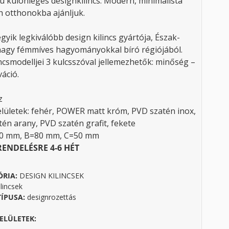
ú különleges designkilincs. Modern, minimalista
h otthonokba ajánljuk.
egyik legkiválóbb design kilincs gyártója, Észak-
nagy fémmíves hagyományokkal bíró régiójából.
ncsmodelljei 3 kulcsszóval jellemezhetők: minőség –
áció.
z
elületek: fehér, POWER matt króm, PVD szatén inox,
tén arany, PVD szatén grafit, fekete
40 mm, B=80 mm, C=50 mm
RENDELÉSRE 4-6 HÉT
ÓRIA:
DESIGN KILINCSEK
lincsek
TÍPUSA:
designrozettás
ELÜLETEK: