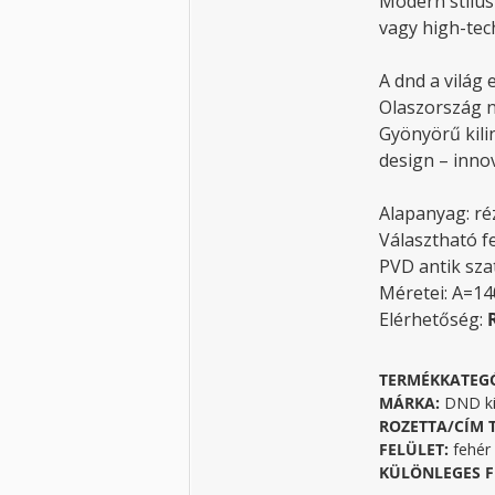
Modern stílus
vagy high-tec
A dnd a világ 
Olaszország 
Gyönyörű kili
design – innov
Alapanyag: ré
Választható f
PVD antik sza
Méretei: A=1
Elérhetőség:
TERMÉKKATEG
MÁRKA:
DND ki
ROZETTA/CÍM 
FELÜLET:
fehér
KÜLÖNLEGES F