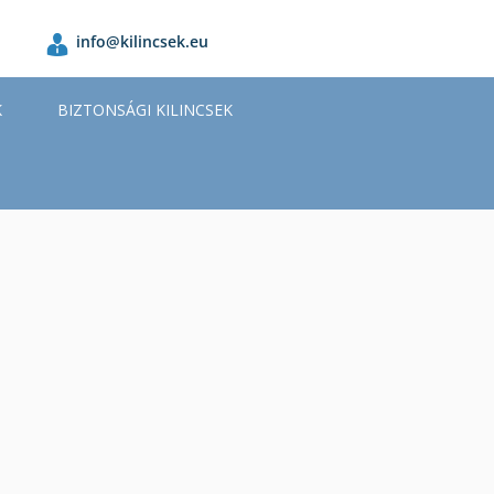
info@kilincsek.eu
K
BIZTONSÁGI KILINCSEK