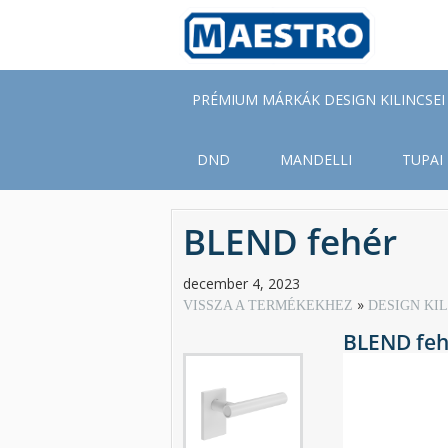
Skip
to
main
content
PRÉMIUM MÁRKÁK DESIGN KILINCSEI
DND
MANDELLI
TUPAI
BLEND fehér
december 4, 2023
VISSZA A TERMÉKEKHEZ
DESIGN KI
BLEND feh