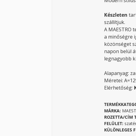
Modern stílusú
Készleten
tar
szállítjuk.
A MAESTRO te
a minőségre i
közönséget sz
napon belül á
legnagyobb ki
Alapanyag: z
Méretei: A=1
Elérhetőség:
TERMÉKKATEG
MÁRKA:
MAESTR
ROZETTA/CÍM 
FELÜLET:
szaté
KÜLÖNLEGES F