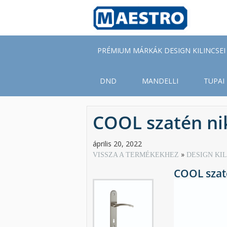
Skip
to
main
content
PRÉMIUM MÁRKÁK DESIGN KILINCSEI
DND
MANDELLI
TUPAI
COOL szatén ni
április 20, 2022
VISSZA A TERMÉKEKHEZ
DESIGN KI
COOL szat