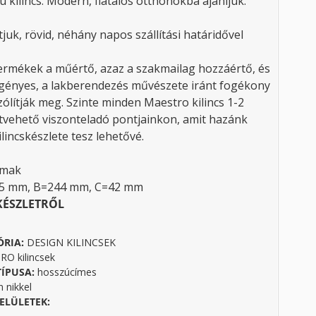
 kilincs. Modern, fiatalos otthonokba ajánljuk.
tjuk, rövid, néhány napos szállítási határidővel
rmékek a műértő, azaz a szakmailag hozzáértő, és
gényes, a lakberendezés művészete iránt fogékony
ólítják meg. Szinte minden Maestro kilincs 1-2
tvehető viszonteladó pontjainkon, amit hazánk
lincskészlete tesz lehetővé.
amak
25 mm, B=244 mm, C=42 mm
KÉSZLETRŐL
ÓRIA:
DESIGN KILINCSEK
O kilincsek
TÍPUSA:
hosszúcímes
n nikkel
ELÜLETEK: