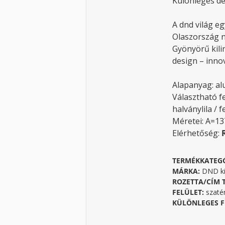
Különleges de
A dnd világ eg
Olaszország 
Gyönyörű kili
design – innov
Alapanyag: al
Választható fe
halványlila / 
Méretei: A=1
Elérhetőség:
TERMÉKKATEG
MÁRKA:
DND ki
ROZETTA/CÍM 
FELÜLET:
szaté
KÜLÖNLEGES F