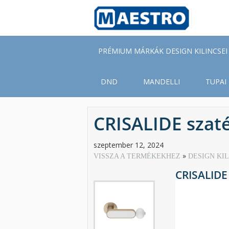
Skip
to
main
content
PRÉMIUM MÁRKÁK DESIGN KILINCSEI
DND
MANDELLI
TUPAI
CRISALIDE szaté
szeptember 12, 2024
VISSZA A TERMÉKEKHEZ
DESIGN KI
CRISALIDE 