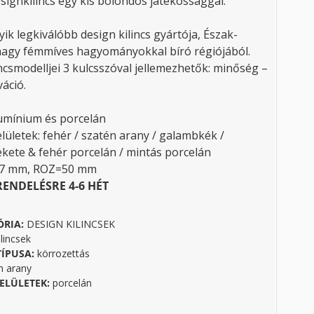
signkilincs egy kis bolondos játékossággal.
yik legkiválóbb design kilincs gyártója, Észak-
nagy fémmíves hagyományokkal bíró régiójából.
ncsmodelljei 3 kulcsszóval jellemezhetők: minőség –
áció.
umínium és porcelán
lületek: fehér / szatén arany / galambkék /
fekete & fehér porcelán / mintás porcelán
37 mm, ROZ=50 mm
RENDELÉSRE 4-6 HÉT
ÓRIA:
DESIGN KILINCSEK
lincsek
TÍPUSA:
körrozettás
n arany
ELÜLETEK:
porcelán