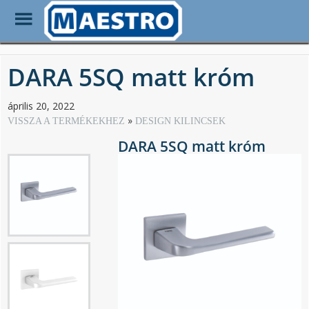
Toggle
Menu
Skip
to
DARA 5SQ matt króm
main
content
április 20, 2022
VISSZA A TERMÉKEKHEZ
DESIGN KILINCSEK
DARA 5SQ matt króm