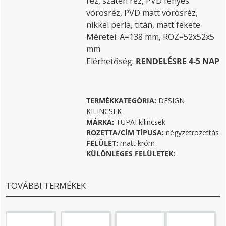
réz, szatén réz, PVD fényes
vörösréz, PVD matt vörösréz,
nikkel perla, titán, matt fekete
Méretei: A=138 mm, ROZ=52x52x5
mm
Elérhetőség:
RENDELÉSRE 4-5 NAP
TERMÉKKATEGÓRIA:
DESIGN
KILINCSEK
MÁRKA:
TUPAI kilincsek
ROZETTA/CÍM TÍPUSA:
négyzetrozettás
FELÜLET:
matt króm
KÜLÖNLEGES FELÜLETEK:
TOVÁBBI TERMÉKEK