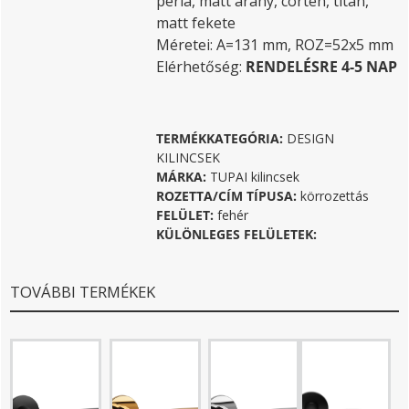
perla, matt arany, corten, titán,
matt fekete
Méretei: A=131 mm, ROZ=52x5 mm
Elérhetőség:
RENDELÉSRE 4-5 NAP
TERMÉKKATEGÓRIA:
DESIGN
KILINCSEK
MÁRKA:
TUPAI kilincsek
ROZETTA/CÍM TÍPUSA:
körrozettás
FELÜLET:
fehér
KÜLÖNLEGES FELÜLETEK:
TOVÁBBI TERMÉKEK