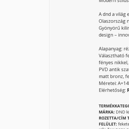
Modern stílus
A dnd a világ 
Olaszország 
Gyönyörű kili
design – innov
Alapanyag: ré
Választható f
fényes nikkel
PVD antik sza
matt bronz, f
Méretei: A=1
Elérhetőség:
TERMÉKKATEG
MÁRKA:
DND ki
ROZETTA/CÍM 
FELÜLET:
feket