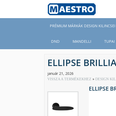
Skip
to
main
content
PRÉMIUM MÁRKÁK DESIGN KILINCSEI
DND
MANDELLI
TUPAI
ELLIPSE BRILLI
január 21, 2026
VISSZA A TERMÉKEKHEZ
DESIGN KI
ELLIPSE B