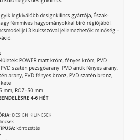
ú különleges designkilincs.
egyik legkiválóbb designkilincs gyártója, Észak-
nagy fémmíves hagyományokkal bíró régiójából.
ncsmodelljei 3 kulcsszóval jellemezhetők: minőség –
áció.
z
elületek: POWER matt króm, fényes króm, PVD
, PVD szatén pezsgőarany, PVD antik fényes arany,
tén arany, PVD fényes bronz, PVD szatén bronz,
ekete
45 mm, ROZ=50 mm
RENDELÉSRE 4-6 HÉT
ÓRIA:
DESIGN KILINCSEK
lincsek
TÍPUSA:
körrozettás
e