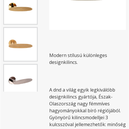
Modern stílusú különleges
designkilincs.
A dnd a világ egyik legkiválóbb
designkilincs gyártója, Észak-
Olaszország nagy fémmíves
hagyományokkal bíró régiójából.
Gyönyörű kilincsmodelljei 3
kulcsszóval jellemezhetők: minőség