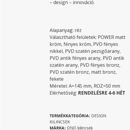
– design – innováció.
Alapanyag: réz
Választható felületek: POWER matt
króm, fényes króm, PVD fényes
nikkel, PVD szatén pezsgőarany,
PVD antik fényes arany, PVD antik
szatén arany, PVD fényes bronz,
PVD szatén bronz, matt bronz,
fekete
Méretei: A=145 mm, ROZ=50 mm
Elérhetőség:
RENDELÉSRE 4-6 HÉT
TERMÉKKATEGÓRIA:
DESIGN
KILINCSEK
MÁRKA:
DND kilincsek