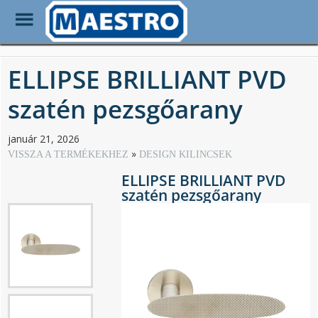
Toggle
Menu
Skip
to
ELLIPSE BRILLIANT PVD
main
content
szatén pezsgőarany
január 21, 2026
VISSZA A TERMÉKEKHEZ
DESIGN KILINCSEK
ELLIPSE BRILLIANT PVD
szatén pezsgőarany