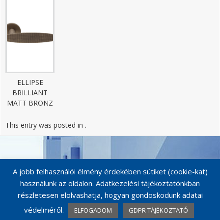
ELLIPSE
BRILLIANT
MATT BRONZ
This entry was posted in .
Post
navigation
A jobb felhasználói élmény érdekében sütiket (cookie-kat)
használunk az oldalon. Adatkezelési tájékoztatónkban
részletesen elolvashatja, hogyan gondoskodunk adatai
védelméről.
ELFOGADOM
GDPR TÁJÉKOZTATÓ
© MAESTRO KILINCSEK 2026
Catalog Me! by impleCode