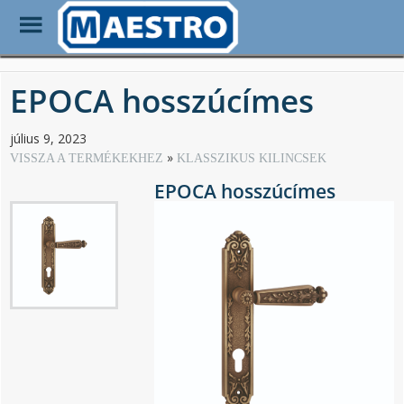
Toggle
Menu
Skip
to
EPOCA hosszúcímes
main
content
július 9, 2023
VISSZA A TERMÉKEKHEZ
KLASSZIKUS KILINCSEK
EPOCA hosszúcímes