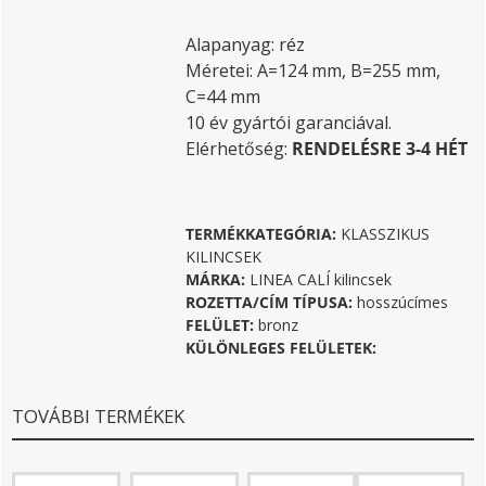
Alapanyag: réz
Méretei: A=124 mm, B=255 mm,
C=44 mm
10 év gyártói garanciával.
Elérhetőség:
RENDELÉSRE 3-4 HÉT
TERMÉKKATEGÓRIA:
KLASSZIKUS
KILINCSEK
MÁRKA:
LINEA CALÍ kilincsek
ROZETTA/CÍM TÍPUSA:
hosszúcímes
FELÜLET:
bronz
KÜLÖNLEGES FELÜLETEK:
TOVÁBBI TERMÉKEK