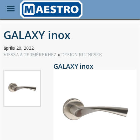
Toggle
Menu
Skip
to
GALAXY inox
main
content
április 20, 2022
VISSZA A TERMÉKEKHEZ
DESIGN KILINCSEK
GALAXY inox