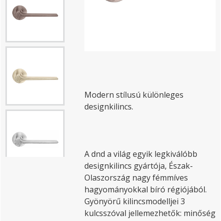
Modern stílusú különleges
designkilincs.
A dnd a világ egyik legkiválóbb
designkilincs gyártója, Észak-
Olaszország nagy fémmíves
hagyományokkal bíró régiójából.
Gyönyörű kilincsmodelljei 3
kulcsszóval jellemezhetők: minőség