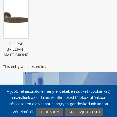
ELLIPSE
BRILLIANT
MATT BRONZ
This entry was posted in .
Post
navigation
A jobb felhasználói élmény érdekében sütiket (cookie-kat)
használunk az oldalon. Adatkezelési tájékoztatónkban
részletesen elolvashatja, hogyan gondoskodunk adatai
védelméről.
ELFOGADOM
GDPR TÁJÉKOZTATÓ
© MAESTRO KILINCSEK 2026
Catalog Me! by impleCode