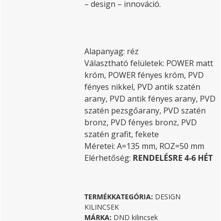
– design – innováció.
Alapanyag: réz
Választható felületek: POWER matt
króm, POWER fényes króm, PVD
fényes nikkel, PVD antik szatén
arany, PVD antik fényes arany, PVD
szatén pezsgőarany, PVD szatén
bronz, PVD fényes bronz, PVD
szatén grafit, fekete
Méretei: A=135 mm, ROZ=50 mm
Elérhetőség:
RENDELÉSRE 4-6 HÉT
TERMÉKKATEGÓRIA:
DESIGN
KILINCSEK
MÁRKA:
DND kilincsek