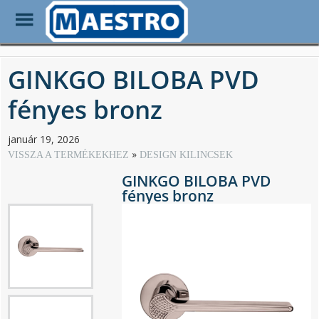
Toggle
Menu
Skip
to
GINKGO BILOBA PVD
main
content
fényes bronz
január 19, 2026
VISSZA A TERMÉKEKHEZ
DESIGN KILINCSEK
GINKGO BILOBA PVD
fényes bronz