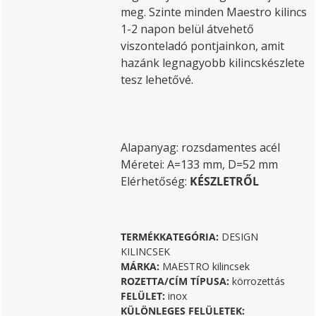
meg. Szinte minden Maestro kilincs
1-2 napon belül átvehető
viszonteladó pontjainkon, amit
hazánk legnagyobb kilincskészlete
tesz lehetővé.
Alapanyag: rozsdamentes acél
Méretei: A=133 mm, D=52 mm
Elérhetőség:
KÉSZLETRŐL
TERMÉKKATEGÓRIA:
DESIGN
KILINCSEK
MÁRKA:
MAESTRO kilincsek
ROZETTA/CÍM TÍPUSA:
körrozettás
FELÜLET:
inox
KÜLÖNLEGES FELÜLETEK: