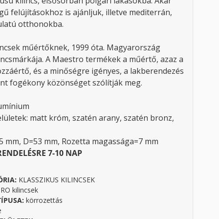
lusú kilincs, elsősorban polgári lakásokba. Akár
ű felújításokhoz is ajánljuk, illetve mediterrán,
ulatú otthonokba.
incsek műértőknek, 1999 óta. Magyarország
lincsmárkája. A Maestro termékek a műértő, azaz a
zzáértő, és a minőségre igényes, a lakberendezés
nt fogékony közönséget szólítják meg.
lumínium
elületek: matt króm, szatén arany, szatén bronz,
35 mm, D=53 mm, Rozetta magassága=7 mm
RENDELÉSRE 7-10 NAP
ÓRIA:
KLASSZIKUS KILINCSEK
O kilincsek
TÍPUSA:
körrozettás
e