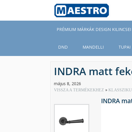
Skip
to
main
content
PRÉMIUM MÁRKÁK DESIGN KILINCSEI
DND
MANDELLI
TUPAI
INDRA matt fek
május 8, 2026
VISSZA A TERMÉKEKHEZ
KLASSZIKU
INDRA mat