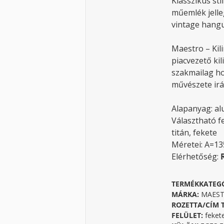
Klasszikus stí
műemlék jelleg
vintage hang
Maestro – Kil
piacvezető ki
szakmailag ho
művészete irá
Alapanyag: a
Választható f
titán, fekete
Méretei: A=1
Elérhetőség:
TERMÉKKATEG
MÁRKA:
MAESTR
ROZETTA/CÍM 
FELÜLET:
feket