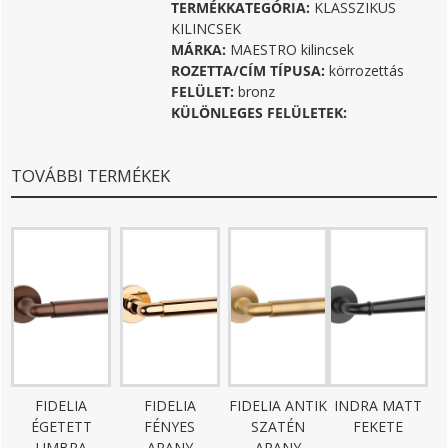
TERMÉKKATEGÓRIA:
KLASSZIKUS
KILINCSEK
MÁRKA:
MAESTRO kilincsek
ROZETTA/CÍM TÍPUSA:
körrozettás
FELÜLET:
bronz
KÜLÖNLEGES FELÜLETEK:
TOVÁBBI TERMÉKEK
FIDELIA
FIDELIA
FIDELIA ANTIK
INDRA MATT
ÉGETETT
FÉNYES
SZATÉN
FEKETE
UMBRA
ARANY
ARANY