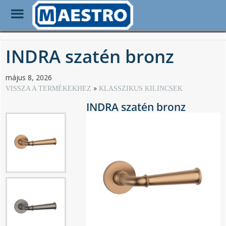
Toggle
Menu
Skip
to
INDRA szatén bronz
main
content
május 8, 2026
VISSZA A TERMÉKEKHEZ
KLASSZIKUS KILINCSEK
INDRA szatén bronz