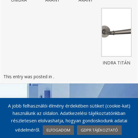
INDRA TITÁN
This entry was posted in .
Post
navigation
A jobb felhasználói élmény érdekében sütiket (cookie-kat)
használunk az oldalon. Adatkezelési tájékoztatónkban
részletesen elolvashatja, hogyan gondoskodunk adatai
védelméről.
ELFOGADOM
GDPR TÁJÉKOZTATÓ
© MAESTRO KILINCSEK 2026
Catalog Me! by impleCode