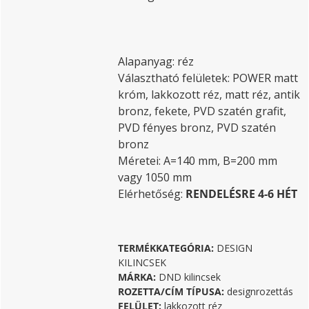
Alapanyag: réz
Választható felületek: POWER matt
króm, lakkozott réz, matt réz, antik
bronz, fekete, PVD szatén grafit,
PVD fényes bronz, PVD szatén
bronz
Méretei: A=140 mm, B=200 mm
vagy 1050 mm
Elérhetőség:
RENDELÉSRE 4-6 HÉT
TERMÉKKATEGÓRIA:
DESIGN
KILINCSEK
MÁRKA:
DND kilincsek
ROZETTA/CÍM TÍPUSA:
designrozettás
FELÜLET:
lakkozott réz