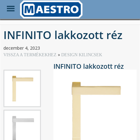
Toggle
Menu
Skip
to
INFINITO lakkozott réz
main
content
december 4, 2023
VISSZA A TERMÉKEKHEZ
DESIGN KILINCSEK
INFINITO lakkozott réz