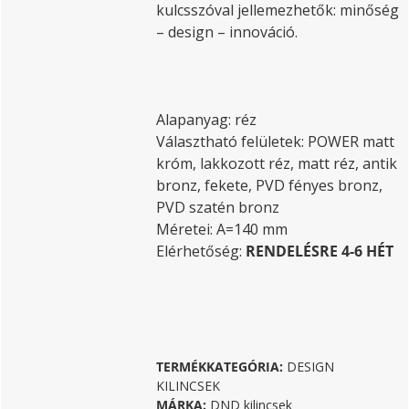
kulcsszóval jellemezhetők: minőség
– design – innováció.
Alapanyag: réz
Választható felületek: POWER matt
króm, lakkozott réz, matt réz, antik
bronz, fekete, PVD fényes bronz,
PVD szatén bronz
Méretei: A=140 mm
Elérhetőség:
RENDELÉSRE 4-6 HÉT
TERMÉKKATEGÓRIA:
DESIGN
KILINCSEK
MÁRKA:
DND kilincsek