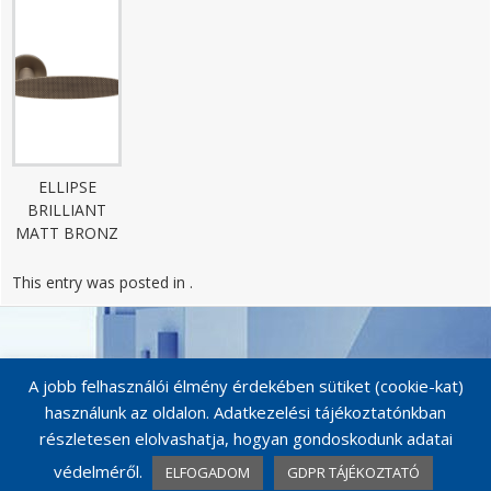
ELLIPSE
BRILLIANT
MATT BRONZ
This entry was posted in .
Post
navigation
A jobb felhasználói élmény érdekében sütiket (cookie-kat)
használunk az oldalon. Adatkezelési tájékoztatónkban
részletesen elolvashatja, hogyan gondoskodunk adatai
védelméről.
ELFOGADOM
GDPR TÁJÉKOZTATÓ
© MAESTRO KILINCSEK 2026
Catalog Me! by impleCode