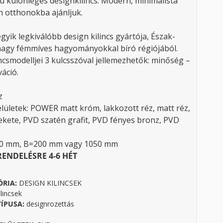
ú különleges designkilincs. Modern, minimalista
h otthonokba ajánljuk.
egyik legkiválóbb design kilincs gyártója, Észak-
nagy fémmíves hagyományokkal bíró régiójából.
ncsmodelljei 3 kulcsszóval jellemezhetők: minőség –
áció.
z
elületek: POWER matt króm, lakkozott réz, matt réz,
fekete, PVD szatén grafit, PVD fényes bronz, PVD
40 mm, B=200 mm vagy 1050 mm
RENDELÉSRE 4-6 HÉT
ÓRIA:
DESIGN KILINCSEK
lincsek
TÍPUSA:
designrozettás