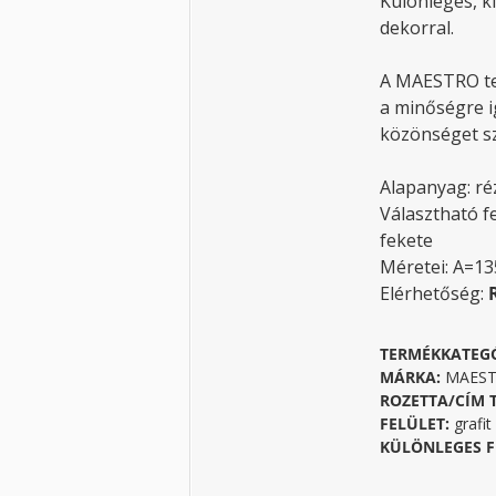
Különleges, ki
dekorral.
A MAESTRO te
a minőségre i
közönséget sz
Alapanyag: ré
Választható fe
fekete
Méretei: A=1
Elérhetőség:
TERMÉKKATEG
MÁRKA:
MAESTR
ROZETTA/CÍM 
FELÜLET:
grafit
KÜLÖNLEGES F