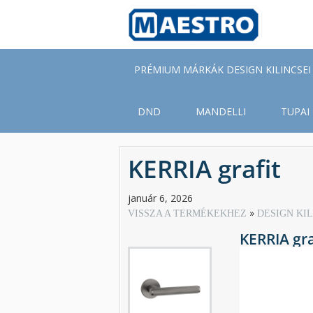
Skip
to
main
content
PRÉMIUM MÁRKÁK DESIGN KILINCSEI
DND
MANDELLI
TUPAI
KERRIA grafit
január 6, 2026
VISSZA A TERMÉKEKHEZ
DESIGN KI
KERRIA gra