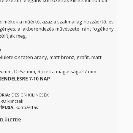
fejezetten elegáns körrozettás kilincs kifinomult
rmékek a műértő, azaz a szakmailag hozzáértő, és
gényes, a lakberendezés művészete iránt fogékony
ólítják meg.
z
lületek: szatén arany, matt bronz, grafit, matt
35 mm, D=52 mm, Rozetta magassága=7 mm
RENDELÉSRE 7-10 NAP
ÓRIA:
DESIGN KILINCSEK
O kilincsek
TÍPUSA:
körrozettás
ELÜLETEK: