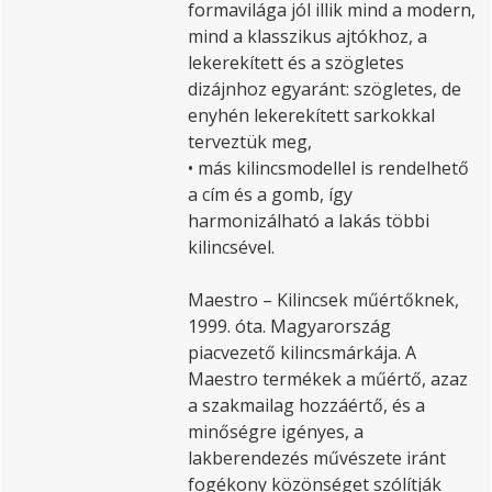
formavilága jól illik mind a modern,
mind a klasszikus ajtókhoz, a
lekerekített és a szögletes
dizájnhoz egyaránt: szögletes, de
enyhén lekerekített sarkokkal
terveztük meg,
• más kilincsmodellel is rendelhető
a cím és a gomb, így
harmonizálható a lakás többi
kilincsével.
Maestro – Kilincsek műértőknek,
1999. óta. Magyarország
piacvezető kilincsmárkája. A
Maestro termékek a műértő, azaz
a szakmailag hozzáértő, és a
minőségre igényes, a
lakberendezés művészete iránt
fogékony közönséget szólítják