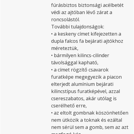
fúrásbiztos biztonsági acélbetét
védi az ajtóban lévő zárat a
roncsolástól.
További tulajdonságok:
• a keskeny címet kifejezetten a
dupla falcos fa bejárati ajtókhoz
méreteztük,
• bármilyen kilincs-cilinder
távolsággal kapható,
• a címet rögzítő csavarok
furatképe megegyezik a piacon
elterjedt alumínium bejárati
kilincstípus furatképével, azzal
csereszabatos, akár utólag is
cserélhető erre,
• az eltolt gombnak köszönhetően
nem ütközik a toknak és ezáltal
nem sérül sem a gomb, sem az azt