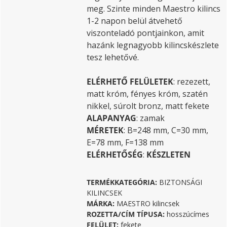
meg. Szinte minden Maestro kilincs
1-2 napon belül átvehető
viszonteladó pontjainkon, amit
hazánk legnagyobb kilincskészlete
tesz lehetővé.
ELÉRHETŐ FELÜLETEK
: rezezett,
matt króm, fényes króm, szatén
nikkel, súrolt bronz, matt fekete
ALAPANYAG
: zamak
MÉRETEK
: B=248 mm, C=30 mm,
E=78 mm, F=138 mm
ELÉRHETŐSÉG
:
KÉSZLETEN
TERMÉKKATEGÓRIA:
BIZTONSÁGI
KILINCSEK
MÁRKA:
MAESTRO kilincsek
ROZETTA/CÍM TÍPUSA:
hosszúcímes
FELÜLET:
fekete