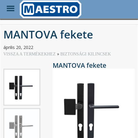
Toggle
Menu
Skip
to
MANTOVA fekete
main
content
április 20, 2022
VISSZA A TERMÉKEKHEZ
BIZTONSÁGI KILINCSEK
MANTOVA fekete