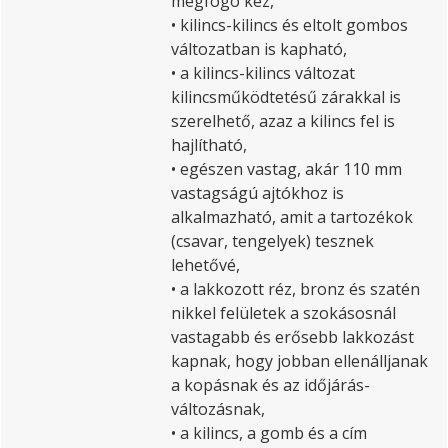
megfogó kéz,
• kilincs-kilincs és eltolt gombos
változatban is kapható,
• a kilincs-kilincs változat
kilincsműködtetésű zárakkal is
szerelhető, azaz a kilincs fel is
hajlítható,
• egészen vastag, akár 110 mm
vastagságú ajtókhoz is
alkalmazható, amit a tartozékok
(csavar, tengelyek) tesznek
lehetővé,
• a lakkozott réz, bronz és szatén
nikkel felületek a szokásosnál
vastagabb és erősebb lakkozást
kapnak, hogy jobban ellenálljanak
a kopásnak és az időjárás-
változásnak,
• a kilincs, a gomb és a cím