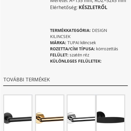
Méretei: A=135 mm, ROZ=52x5 mm
Elérhetőség:
KÉSZLETRŐL
TERMÉKKATEGÓRIA:
DESIGN
KILINCSEK
MÁRKA:
TUPAI kilincsek
ROZETTA/CÍM TÍPUSA:
körrozettás
FELÜLET:
szatén réz
KÜLÖNLEGES FELÜLETEK:
TOVÁBBI TERMÉKEK