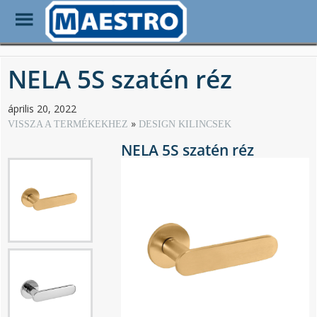
Toggle
Menu
Skip
to
NELA 5S szatén réz
main
content
április 20, 2022
VISSZA A TERMÉKEKHEZ
DESIGN KILINCSEK
NELA 5S szatén réz