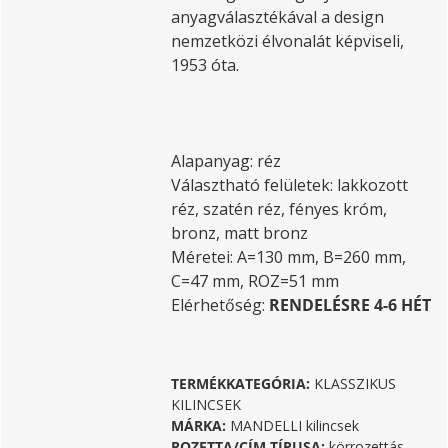
anyagválasztékával a design
nemzetközi élvonalát képviseli,
1953 óta.
Alapanyag: réz
Választható felületek: lakkozott
réz, szatén réz, fényes króm,
bronz, matt bronz
Méretei: A=130 mm, B=260 mm,
C=47 mm, ROZ=51 mm
Elérhetőség:
RENDELÉSRE 4-6 HÉT
TERMÉKKATEGÓRIA:
KLASSZIKUS
KILINCSEK
MÁRKA:
MANDELLI kilincsek
ROZETTA/CÍM TÍPUSA:
körrozettás