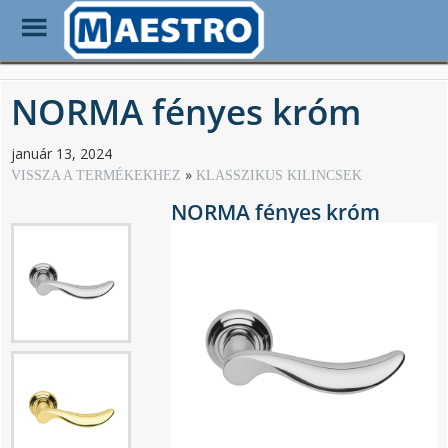
Toggle
Menu
Skip
to
NORMA fényes króm
main
content
január 13, 2024
VISSZA A TERMÉKEKHEZ
KLASSZIKUS KILINCSEK
NORMA fényes króm