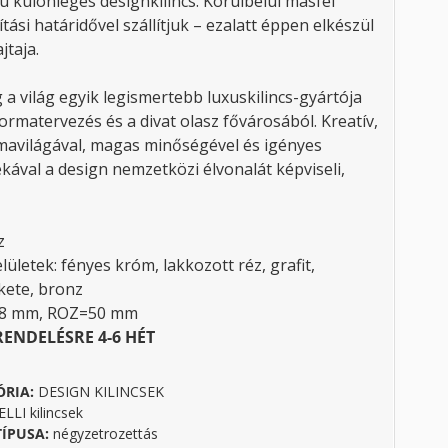
ú különleges designkilincs. Körülbelül másfél
tási határidővel szállítjuk – ezalatt éppen elkészül
jtaja.
 a világ egyik legismertebb luxuskilincs-gyártója
ormatervezés és a divat olasz fővárosából. Kreatív,
mavilágával, magas minőségével és igényes
kával a design nemzetközi élvonalát képviseli,
z
lületek: fényes króm, lakkozott réz, grafit,
kete, bronz
48 mm, ROZ=50 mm
RENDELÉSRE 4-6 HÉT
ÓRIA:
DESIGN KILINCSEK
LI kilincsek
TÍPUSA:
négyzetrozettás