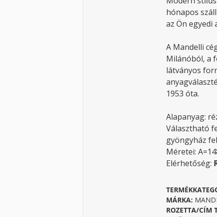
Modern stílus
hónapos szállí
az Ön egyedi a
A Mandelli cég
Milánóból, a f
látványos for
anyagválaszté
1953 óta.
Alapanyag: ré
Választható fe
gyöngyház fe
Méretei: A=1
Elérhetőség:
TERMÉKKATEG
MÁRKA:
MANDEL
ROZETTA/CÍM 