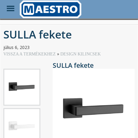
Toggle
Menu
Skip
to
SULLA fekete
main
content
július 6, 2023
VISSZA A TERMÉKEKHEZ
DESIGN KILINCSEK
SULLA fekete