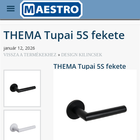
Toggle
Menu
Skip
to
THEMA Tupai 5S fekete
main
content
január 12, 2026
VISSZA A TERMÉKEKHEZ
DESIGN KILINCSEK
THEMA Tupai 5S fekete