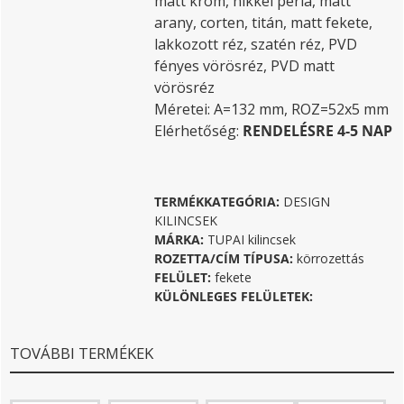
matt króm, nikkel perla, matt
arany, corten, titán, matt fekete,
lakkozott réz, szatén réz, PVD
fényes vörösréz, PVD matt
vörösréz
Méretei: A=132 mm, ROZ=52x5 mm
Elérhetőség:
RENDELÉSRE 4-5 NAP
TERMÉKKATEGÓRIA:
DESIGN
KILINCSEK
MÁRKA:
TUPAI kilincsek
ROZETTA/CÍM TÍPUSA:
körrozettás
FELÜLET:
fekete
KÜLÖNLEGES FELÜLETEK:
TOVÁBBI TERMÉKEK