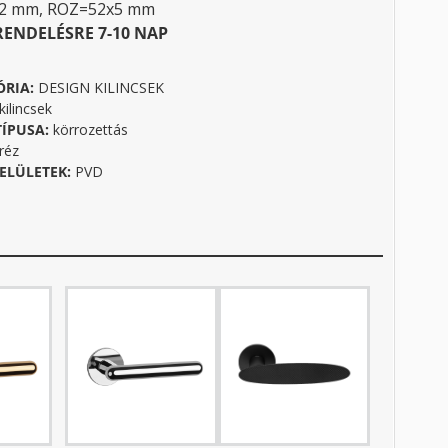
32 mm, ROZ=52x5 mm
RENDELÉSRE 7-10 NAP
ÓRIA:
DESIGN KILINCSEK
ilincsek
TÍPUSA:
körrozettás
réz
ELÜLETEK:
PVD