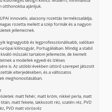
ú különleges design kilincs. Modern, minimalista
h otthonokba ajánljuk.
TUPAI innovatív, alacsony rozettás termékcsaládja,
agas rozetta mellett a szép formák és a nagyon
ületek jellemeznek.
yik legnagyobb és legprofesszionálisabb, valóban
urópai kilincsgyár, Portugáliában. Mindig a stabil
kiváló műszaki tartalom jellemezte, de kiemelt
tetnek a modellek egyedi és ízléses
ére is. Az utóbbi években úttörő szerepet játszott
zetták elterjedésében, és a változatos
ések meghonosításában.
z
lületek: matt fehér, matt króm, nikkel perla, matt
 titán, matt fekete, lakkozott réz, szatén réz, PVD
éz, PVD matt vörösréz