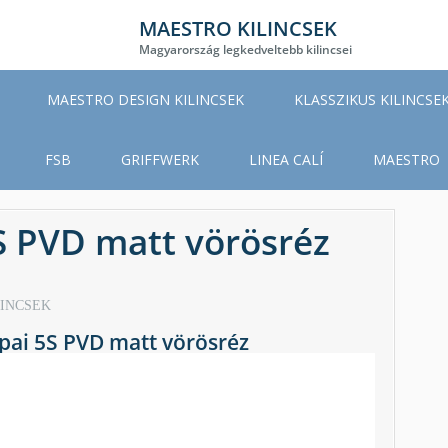
MAESTRO KILINCSEK
Magyarország legkedveltebb kilincsei
MAESTRO DESIGN KILINCSEK
KLASSZIKUS KILINCSE
FSB
GRIFFWERK
LINEA CALÍ
MAESTRO
 PVD matt vörösréz
LINCSEK
ai 5S PVD matt vörösréz