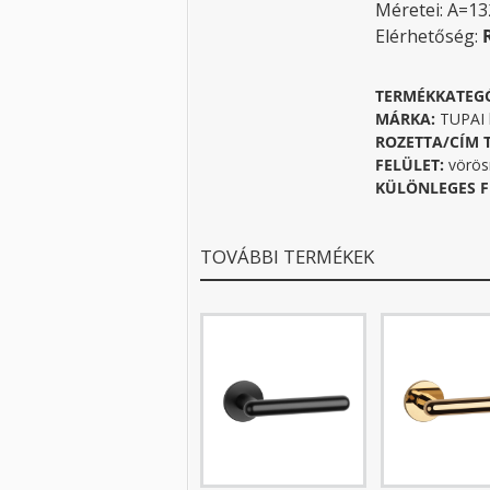
Méretei: A=1
Elérhetőség:
TERMÉKKATEG
MÁRKA:
TUPAI k
ROZETTA/CÍM 
FELÜLET:
vörös
KÜLÖNLEGES F
TOVÁBBI TERMÉKEK