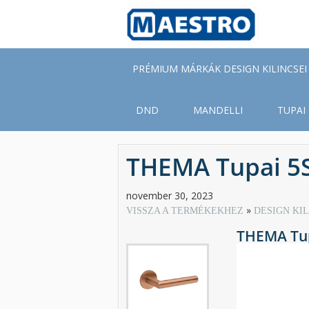
Skip
to
main
content
PRÉMIUM MÁRKÁK DESIGN KILINCSEI
DND
MANDELLI
TUPAI
THEMA Tupai 5S
november 30, 2023
VISSZA A TERMÉKEKHEZ
DESIGN KI
THEMA Tup