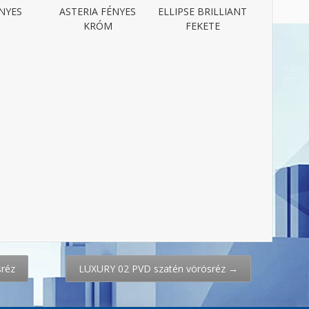
ÉNYES
ASTERIA FÉNYES
ELLIPSE BRILLIANT
KRÓM
FEKETE
réz
LUXURY 02 PVD szatén vörösréz
→