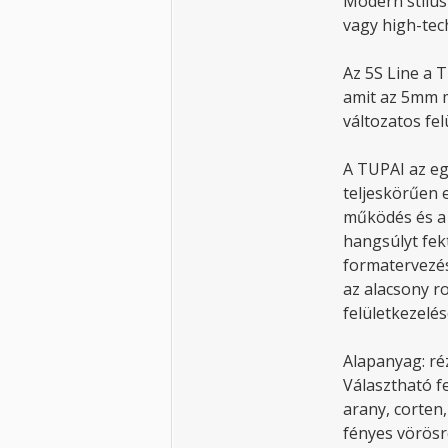
Modern stílus
vagy high-tec
Az 5S Line a 
amit az 5mm m
változatos fel
A TUPAI az eg
teljeskörűen e
működés és a 
hangsúlyt fek
formatervezés
az alacsony ro
felületkezel
Alapanyag: ré
Választható fe
arany, corten,
fényes vörösr