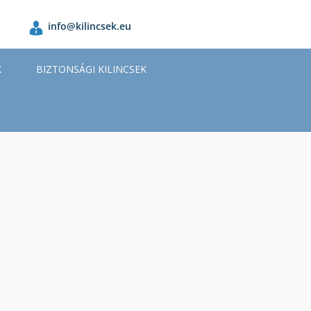
info@kilincsek.eu
K
BIZTONSÁGI KILINCSEK