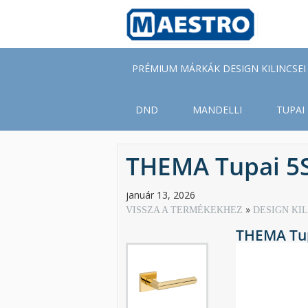
Skip
to
main
content
PRÉMIUM MÁRKÁK DESIGN KILINCSEI
DND
MANDELLI
TUPAI
THEMA Tupai 5S
január 13, 2026
VISSZA A TERMÉKEKHEZ
DESIGN KI
THEMA Tup