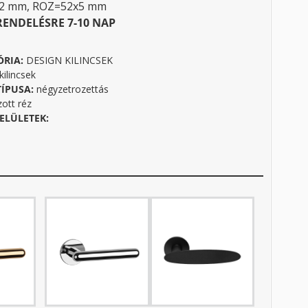
32 mm, ROZ=52x5 mm
RENDELÉSRE 7-10 NAP
ÓRIA:
DESIGN KILINCSEK
ilincsek
TÍPUSA:
négyzetrozettás
zott réz
ELÜLETEK: