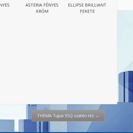
ÉNYES
ASTERIA FÉNYES
ELLIPSE BRILLIANT
KRÓM
FEKETE
THEMA Tupai 5SQ szatén réz
→