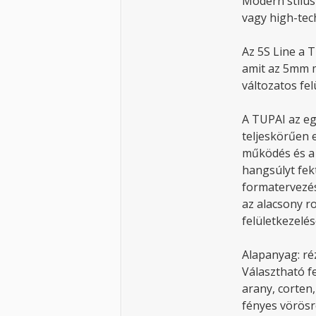
Modern stílus
vagy high-tec
Az 5S Line a 
amit az 5mm m
változatos fel
A TUPAI az eg
teljeskörűen e
működés és a 
hangsúlyt fek
formatervezés
az alacsony ro
felületkezel
Alapanyag: ré
Választható fe
arany, corten,
fényes vörösr