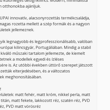
ú különleges designkilincs. Modern, minimalista
h otthonokba ajánljuk.
TUPAI innovatív, alacsonyrozettás termékcsaládja,
agas rozetta mellett a szép formák és a nagyon
ületek jellemeznek.
yik legnagyobb és legprofesszionálisabb, valóban
urópai kilincsgyár, Portugáliában. Mindig a stabil
kiváló műszaki tartalom jellemezte, de kiemelt
tetnek a modellek egyedi és ízléses
ére is. Az utóbbi években úttörő szerepet játszott
zetták elterjedésében, és a változatos
ések meghonosításában.
z
lületek: matt fehér, matt króm, nikkel perla, matt
 titán, matt fekete, lakkozott réz, szatén réz, PVD
éz, PVD matt vörösréz