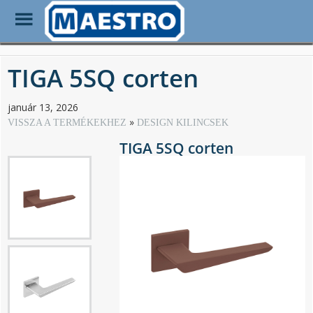
Toggle
Menu
Skip
to
TIGA 5SQ corten
main
content
január 13, 2026
VISSZA A TERMÉKEKHEZ
DESIGN KILINCSEK
TIGA 5SQ corten