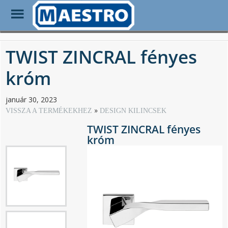
Toggle
Menu
Skip
to
TWIST ZINCRAL fényes
main
content
króm
január 30, 2023
VISSZA A TERMÉKEKHEZ
DESIGN KILINCSEK
TWIST ZINCRAL fényes
króm