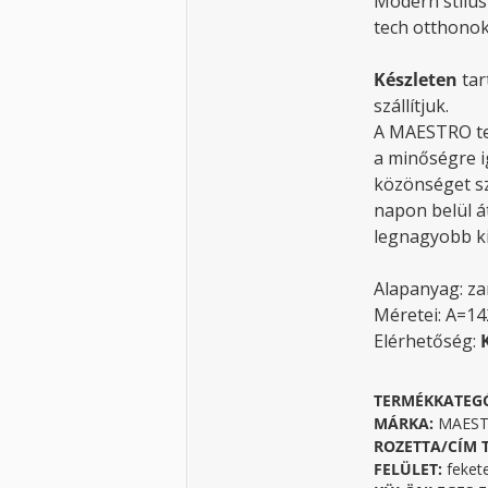
Modern stílus
tech otthonok
Készleten
tar
szállítjuk.
A MAESTRO te
a minőségre i
közönséget sz
napon belül á
legnagyobb ki
Alapanyag: z
Méretei: A=1
Elérhetőség:
TERMÉKKATEG
MÁRKA:
MAESTR
ROZETTA/CÍM 
FELÜLET:
feket