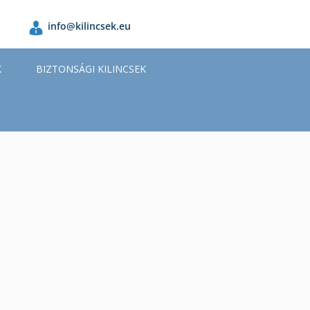
info@kilincsek.eu
K
BIZTONSÁGI KILINCSEK