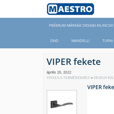
Skip
to
main
content
PRÉMIUM MÁRKÁK DESIGN KILINCSEI
DND
MANDELLI
TUPAI
VIPER fekete
április 20, 2022
VISSZA A TERMÉKEKHEZ
DESIGN KI
VIPER feke