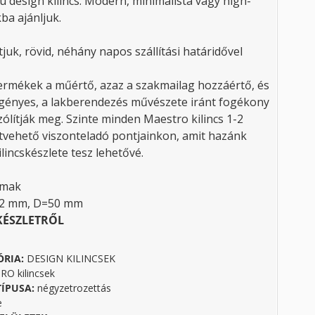
ú design kilincs. Modern, minimalista vagy high-
ba ajánljuk.
tjuk, rövid, néhány napos szállítási határidővel
rmékek a műértő, azaz a szakmailag hozzáértő, és
gényes, a lakberendezés művészete iránt fogékony
ólítják meg. Szinte minden Maestro kilincs 1-2
tvehető viszonteladó pontjainkon, amit hazánk
lincskészlete tesz lehetővé.
amak
42 mm, D=50 mm
KÉSZLETRŐL
ÓRIA:
DESIGN KILINCSEK
O kilincsek
TÍPUSA:
négyzetrozettás
e