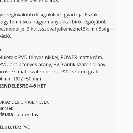
ú különleges designkilincs.
yik legkiválóbb designkilincs gyártója, Észak-
nagy fémmíves hagyományokkal bíró régiójából.
ncsmodelljei 3 kulcsszóval jellemezhetők: minőség –
áció.
z
elületek: PVD fényes nikkel, POWER matt króm,
PVD antik fényes arany, PVD antik szatén arany,
rösréz, matt szatén bronz, PVD szatén grafit
34 mm, ROZ=50 mm
RENDELÉSRE 4-6 HÉT
ÓRIA:
DESIGN KILINCSEK
lincsek
TÍPUSA:
körrozettás
ELÜLETEK:
PVD