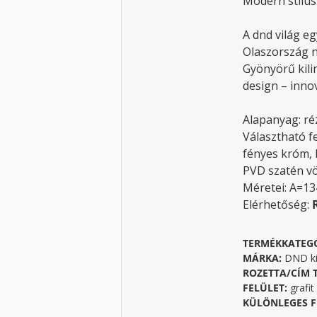
Modern stílus
A dnd világ eg
Olaszország 
Gyönyörű kili
design – innov
Alapanyag: ré
Választható f
fényes króm, 
PVD szatén vö
Méretei: A=1
Elérhetőség:
TERMÉKKATEG
MÁRKA:
DND ki
ROZETTA/CÍM 
FELÜLET:
grafit
KÜLÖNLEGES F