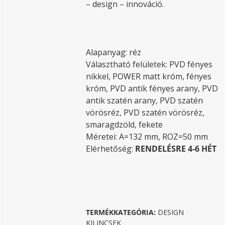
– design – innováció.
Alapanyag: réz
Választható felületek: PVD fényes
nikkel, POWER matt króm, fényes
króm, PVD antik fényes arany, PVD
antik szatén arany, PVD szatén
vörösréz, PVD szatén vörösréz,
smaragdzöld, fekete
Méretei: A=132 mm, ROZ=50 mm
Elérhetőség:
RENDELÉSRE 4-6 HÉT
TERMÉKKATEGÓRIA:
DESIGN
KILINCSEK