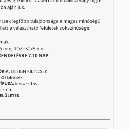
ú designkilincs. Modern, minimalista vagy high-
ba ajánljuk.
incsek legfőbb tulajdonsága a magas minőségű
llett a választható felületek sokszínűsége.
amak
46 mm, ROZ=52x5 mm
RENDELÉSRE 7-10 NAP
ÓRIA:
DESIGN KILINCSEK
O kilincsek
TÍPUSA:
körrozettás
s króm
ELÜLETEK: