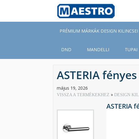
Skip
to
main
content
PRÉMIUM MÁRKÁK DESIGN KILINCSEI
DND
MANDELLI
TUPAI
ASTERIA fényes
május 19, 2026
VISSZA A TERMÉKEKHEZ
DESIGN KI
ASTERIA f