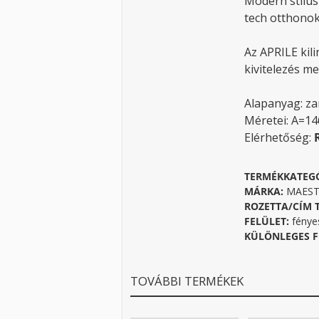
Modern stílus
tech otthonok
Az APRILE kil
kivitelezés me
Alapanyag: z
Méretei: A=1
Elérhetőség:
TERMÉKKATEG
MÁRKA:
MAESTR
ROZETTA/CÍM 
FELÜLET:
fénye
KÜLÖNLEGES F
TOVÁBBI TERMÉKEK