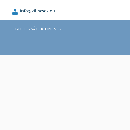
info@kilincsek.eu
K
BIZTONSÁGI KILINCSEK