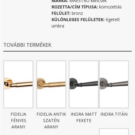
MÁRKA:
MAESTRO kilincsek
ROZETTA/CÍM TÍPUSA:
körrozettás
FELÜLET:
bronz
KÜLÖNLEGES FELÜLETEK:
égetett
umbra
TOVÁBBI TERMÉKEK
FIDELIA
FIDELIA ANTIK
INDRA MATT
INDRA TITÁN
FÉNYES
SZATÉN
FEKETE
ARANY
ARANY