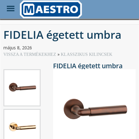
Toggle
Menu
Skip
to
FIDELIA égetett umbra
main
content
május 8, 2026
VISSZA A TERMÉKEKHEZ
KLASSZIKUS KILINCSEK
FIDELIA égetett umbra