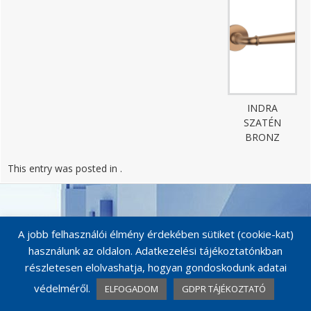
INDRA
SZATÉN
BRONZ
This entry was posted in .
Post
navigation
A jobb felhasználói élmény érdekében sütiket (cookie-kat)
használunk az oldalon. Adatkezelési tájékoztatónkban
részletesen elolvashatja, hogyan gondoskodunk adatai
védelméről.
ELFOGADOM
GDPR TÁJÉKOZTATÓ
© MAESTRO KILINCSEK 2026
Catalog Me! by impleCode