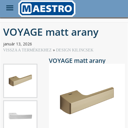
Toggle
Menu
Skip
to
VOYAGE matt arany
main
content
január 13, 2026
VISSZA A TERMÉKEKHEZ
DESIGN KILINCSEK
VOYAGE matt arany