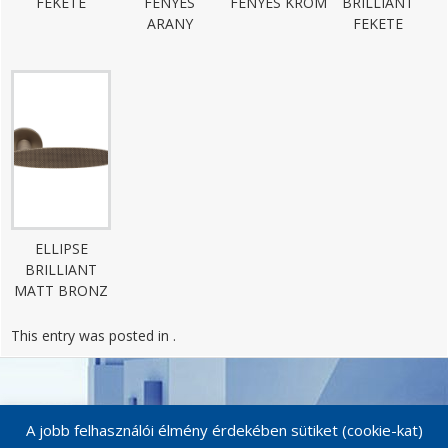
FEKETE
FÉNYES
FÉNYES KRÓM
BRILLIANT
ARANY
FEKETE
ELLIPSE
BRILLIANT
MATT BRONZ
This entry was posted in .
Post
navigation
A jobb felhasználói élmény érdekében sütiket (cookie-kat)